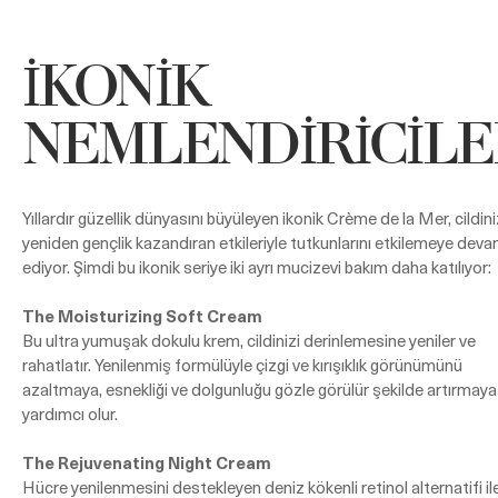
İKONİK
NEMLENDİRİCİLE
Yıllardır güzellik dünyasını büyüleyen ikonik Crème de la Mer, cildin
yeniden gençlik kazandıran etkileriyle tutkunlarını etkilemeye dev
ediyor. Şimdi bu ikonik seriye iki ayrı mucizevi bakım daha katılıyor:
The Moisturizing Soft Cream
Bu ultra yumuşak dokulu krem, cildinizi derinlemesine yeniler ve
rahatlatır. Yenilenmiş formülüyle çizgi ve kırışıklık görünümünü
azaltmaya, esnekliği ve dolgunluğu gözle görülür şekilde artırmaya
yardımcı olur.
The Rejuvenating Night Cream
Hücre yenilenmesini destekleyen deniz kökenli retinol alternatifi il