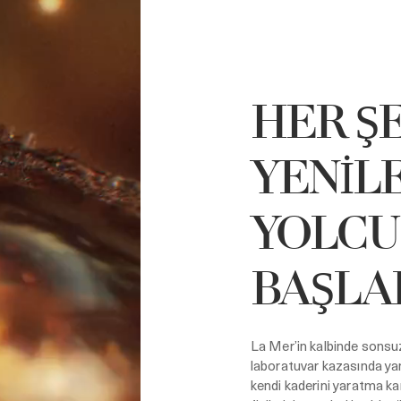
HER ŞE
YENİL
YOLCU
BAŞLAD
La Mer’in kalbinde sonsuz
laboratuvar kazasında ya
kendi kaderini yaratma kar