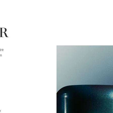
R
ize
am
e